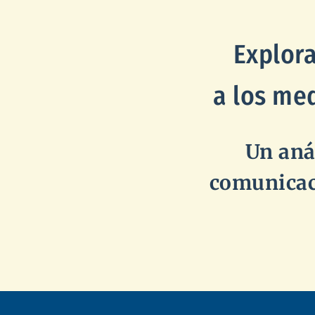
Explor
a los me
Un aná
comunicaci