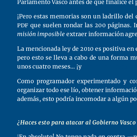
Parlamento Vasco antes de que finalice el 
¡Pero estas memorias son un ladrillo del 
PDF
que suelen rondar las 200 páginas. 
misión imposible
extraer información agreg
La mencionada ley de 2010 es positiva en 
pero esto se lleva a cabo de una forma m
unos cuatro meses… ¡y
con
numerosos
er
Como programador experimentado y c
organizar todo ese lío, obtener informació
además, esto podría incomodar a algún po
¿Haces esto para atacar al Gobierno Vasco 
¡En absoluto! No tengo nada en contra —n