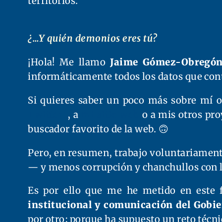
territorios.
¿…Y quién demonios eres tú?
¡Hola! Me llamo
Jaime Gómez-Obregó
informáticamente todos los datos que cont
Si quieres saber un poco más sobre mí o
Twitter)
, a
mi sitio web
o a mis otros pr
buscador favorito de la web. 🙃
Pero, en resumen, trabajo voluntariamente
— y menos corrupción y chanchullos con l
Es por ello que me he metido en este f
institucional y comunicación del Gobi
por otro; porque ha supuesto un reto técni