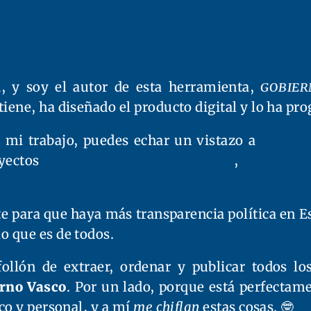
n
, y soy el autor de esta herramienta,
gobier
iene, ha diseñado el producto digital y lo ha pr
 mi trabajo, puedes echar un vistazo a
esta en
oyectos
contratosdecantabria.es
,
La donac
 para que haya más transparencia política en Es
o que es de todos.
ollón de extraer, ordenar y publicar todos l
erno Vasco
. Por un lado, porque está perfectame
co y personal, y a mí
me chiflan
estas cosas. 🤓