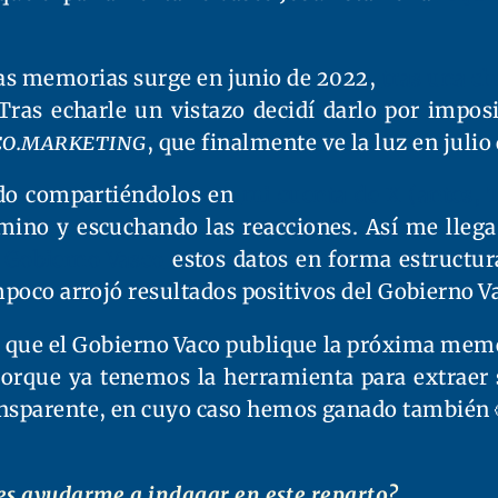
as memorias surge en junio de 2022,
tras una c
as echarle un vistazo decidí darlo por imposib
co.marketing
, que finalmente ve la luz en julio
ido compartiéndolos en
mi cuenta de X (antes, 
mino y escuchando las reacciones. Así me llega
 Gobierno Vasco
estos datos en forma estructur
ampoco arrojó resultados positivos del Gobierno V
: que el Gobierno Vaco publique la próxima memo
orque ya tenemos la herramienta para extraer s
nsparente, en cuyo caso hemos ganado también 
des ayudarme a indagar en este reparto?