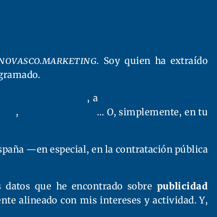
novasco.marketing
. Soy quien ha extraído
ogramado.
trada en Wikipedia
, a
mi cuenta de X (antes,
ión
,
Retrogipuzkoa
… O, simplemente, en tu
paña —en especial, en la contratación pública
os datos que he encontrado sobre
publicidad
nte alineado con mis intereses y actividad. Y,