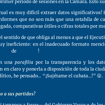
primer periodo de sesiones en la Cámara. Esto su
cual es muy difícil extraer datos significativo
Informes que no son más que una retahíla de c
ada, comparativas útiles o cifras totales por me
el sentido de que obliga al menos a que el Ejecu
uy ineficiente: en el inadecuado formato menci
rores
de
todo
tipo
!
on una
parafilia
por la transparencia y los da
n en claro y ponerla a disposición de toda la ci
lítico, he pensado…
¡Sujétame el cubata…!
😜.
o a sus partidos?
i tampoco a favor— del Gobierno Vasco o de los 