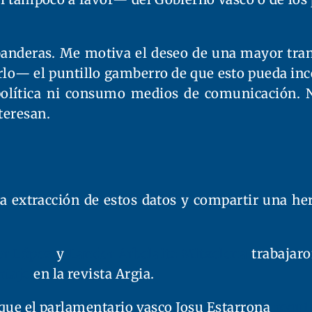
banderas. Me motiva el deseo de una mayor tran
rlo— el puntillo gamberro de que esto pueda inc
a política ni consumo medios de comunicación. 
teresan.
a extracción de estos datos y compartir una he
er López
y
Lander Arbelaitz Mitxelena
trabajaro
rtaje
en la revista Argia.
r que el parlamentario vasco Josu Estarrona
requi